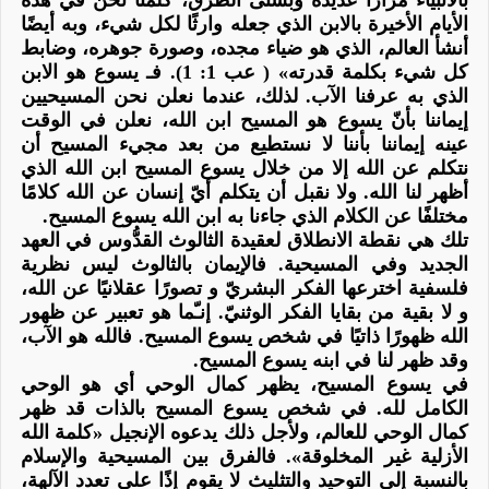
الأيام الأخيرة بالابن الذي جعله وارثًا لكل شيء، وبه أيضًا
أنشأ العالم، الذي هو ضياء مجده، وصورة جوهره، وضابط
كل شيء بكلمة قدرته» ( عب 1: 1). فـ يسوع هو الابن
الذي به عرفنا الآب. لذلك، عندما نعلن نحن المسيحيين
إيماننا بأنّ يسوع هو المسيح ابن الله، نعلن في الوقت
عينه إيماننا بأننا
لا نستطيع من بعد مجيء المسيح أن
نتكلم عن الله إلا من خلال يسوع المسيح ابن الله الذي
أظهر لنا الله. ولا نقبل أن يتكلم أيّ إنسان عن الله كلامًا
مختلفًا عن الكلام الذي جاءنا به ابن الله يسوع المسيح.
تلك هي نقطة الانطلاق لعقيدة
الثالوث القدُّوس
في العهد
الجديد وفي المسيحية. فالإيمان بالثالوث ليس نظرية
فلسفية اخترعها الفكر البشريّ و تصورًا عقلانيًا عن الله،
و لا بقية من بقايا الفكر الوثنيّ. إنـّما هو تعبير عن ظهور
الله ظهورًا ذاتيًا في شخص يسوع المسيح. فالله هو الآب،
وقد ظهر لنا في ابنه يسوع المسيح.
في يسوع المسيح، يظهر كمال الوحي أي هو الوحي
الكامل لله.
في شخص يسوع المسيح بالذات قد ظهر
كمال الوحي للعالم
، ولأجل ذلك يدعوه الإنجيل «كلمة الله
الأزلية غير المخلوقة».
فالفرق بين المسيحية والإسلام
بالنسبة إلى التوحيد والتثليث لا يقوم إذًا على تعدد الآلهة،