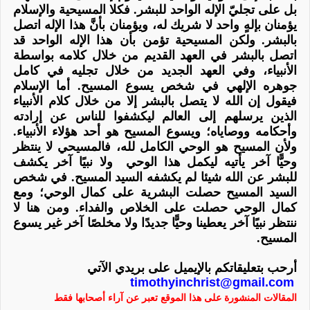
بل على
تجليّ الإله الواحد للبشر
. فكلا المسيحية والإسلام
يؤمنان بإلهٍ واحد لا شريك له، ويؤمنان بأنَّ هذا الإله اتصل
بالبشر. ولكن المسيحية تؤمن بأن هذا الإله الواحد قد
اتصل بالبشر في العهد القديم من خلال كلامه بواسطة
الأنبياء
، وفي العهد الجديد من خلال
تجليه في كامل
جوهره الإلهي في شخص يسوع المسيح
. أما الإسلام
فيقول إن الله لا يتصل بالبشر إلا من خلال كلام الأنبياء
الذين يرسلهم إلى العالم ليكشفوا للناس عن إرادته
وأحكامه ووصاياه؛ ويسوع المسيح هو أحد هؤلاء الأنبياء.
ولأن
المسيح هو الوحي الكامل لله
، فالمسيحي لا ينتظر
وحيًّا آخر
يأتيه ليكمل هذا الوحي ولا
نبيًا
آخر
يكشف
للبشر عن الله شيئا لم يكشفه السيد المسيح. في
شخص
السيد المسيح
حصلت البشرية على
كمال الوحي
؛ ومع
كمال الوحي حصلت على
الخلاص والفداء
. ومن هنا لا
ننتظر
نبيًا آخر
يعطينا وحيًّا جديدًا ولا
مخلصًا آخر غير يسوع
المسيح
.
أرحب بتعليقاتكم بالإيميل على بريدي الآتي
timothyinchrist@gmail.com
المقالات المنشورة على هذا الموقع تعبر عن آراء أصحابها فقط