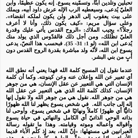
تحبلين وتلدين ابنًا، وتسمّينه يسوع. إنه يكون عظيمًا،
وابن
العليّ يُدعى
، وسيعطيه الرب الإله عرش داود أبيه، ويملك
على بيت يعقوب إلى الدهر ولن يكون لملكه انقضاء».
وعلى سؤال مريم: «كيف يكون ذلك، وأنا لا أعرف
رجلاً؟» يجيب الملاك: «الروح القدس يأتي عليك وقدرة
العليّ تظّللك، ومن أجل ذلك فالقدّوس الذي يولد منك
يُدعى
ابن الله
» (لو 1: 31- 35). فبحسب هذا النصّ، يدعى
يسوع
ابن الله
، لأنّه ولد مباشرة بقدرة الروح القدس دون
أبٍ من بني البشر.
عندما نقول إن المسيح كلمة الله فهذا يعني أنه نطق الله
أي تعبير عن الله وإعلان عنه وعن كينونته. وكما أن كلمة
الإنسان التي هي التعبير عن عقل الإنسان، هي من جوهر
الإنسان، كذلك كلمة الله الذي هي التعبير عن عقل الله
هي من جوهر الله. نقول هي من جوهر الله ولا نقول إنها
إله إلى جانب الله. في شخص يسوع يظهر لنا الله ظهورًا
ذاتيًّا أي ظهورًا كاملاً ونهائيًا في شخص يسوع، وأوحى لنا
بذاته الوحي الذاتيّ أي الكامل والنهائي في حياة يسوع
وأقواله وأعماله وموته وقيامته. وهذا ما تقوله رسالة
العبرانيين في مستهلها: «إنّ الله، بعد إذ كلّم الأباء قديما
بالأنبياء مرارًا عديدة وبشتَّى الطرق، كلّمنا نحن في هذه