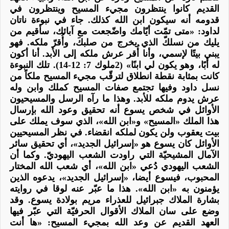
القديم كانوا ينتظرون مجيء المسيح وينتظرون في
قدومه أنه سيكون
ابن الله
كذلك. جاء في نبوءة ناتان
لداود: «متى تمّت أيّامك واضّجعت مع آبائك، سأقيم من
يليك من نسلكّ الذي يخرج من صلبكَ، وأُقرّ ملكه. فهو
يبني بيتًا لإسمي، وأنا أُقر عرش ملكه إلى الأبد. أنا أكون
له أبًا، وهو يكون لي ابنًا» (2ملوك 7: 12-14). تلك النبوءة
كانت بمثابة نقطة انطلاق لترقّب مجيء المسيح ملكاً من
نسل داود وفيها تجتمع صفات المسيح كملك وابن وله
عرش يدوم ملكه للأبد. وهذا ما رآه الرسل والمسيحيون
الأوائل في شخص يسوع أنه تحقيق وعود الله بإرسال
هذا الملك «
المسيح
» و«
ابن الله
»، الذي سوف يملك على
بيت يعقوب ولن يكون لملكه انقضاء. في نظر المسيحيين
الأوائل كان يسوع هو «إسرائيل الجديد»، أي تحقيق سائر
الآمال المشيحيّة التي راودت الشعب اليهوديّ. وكما أن
الشعب اليهودي دُعي «ابن الله»، أي شعب الله المختار
المحبوب، فيسوع أيضا، «إسرائيل الجديد»، يدعوه الذين
يؤمنون به «ابن الله». هذا ما عبّر عنه لوقا في روايته
بشارة الملاك جبرائيل للعذراء مريم بولادة يسوع. وقد
وضع على سان الملاك الأقوال الحرفيّة التي عبّر فيها
العهد القديم عن وعد الله بمجيء المسيح: «ها أنت