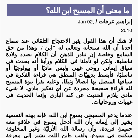
ما معنى أن المسيح ابن الله؟
Jan 02,
إبراهيم عرفات
/
2010
لا شك أن هذا القول يثير الاحتجاج التلقائي عند سماع
أحدنا أن الله سبحانه وتعالى له "ابن"، وهذا من حق
السامع وخاصة إن تبادر للذهن أن الكلام بصدد ولادة
تناسلية. ولكن لو تأملنا في الكلام ورأينا أنه يحدث في
سياق إيماني روحي غيبي وليس ماديًا أو بيولوجيًا أو
تناسليًا، فأبسط بديهيّات المنطق هي قراءة الفكرة في
سياقها المتصل بها اتصالاً وثيقًا، وعليه نقرأ بنوة المسيح
لله قراءة صحيحة مجردة عن أي تفكير مادي. لا شيء
مادي يلازم الحديث عن كنه الباري وإنما الحديث في
غيبيات وروحانيات.
عندما يدعو المسيحي يسوع ابن الله، فإنه بهذه التسمية
يشير إلى إيمانه بأن الله
أدخل
يسوع في
علاقةٍ
معه
حميمةٍ فريدة، وأن رسالة الله
الأزليّة وغير المخلوقة
سكنت في يسوع
. ولقب «ابن الله» يشير إلى
معرفة