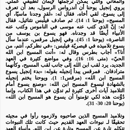
والمعاني والتي يمكن ترجمتها لإيمان تطبيقي عملي.
يروي إنجيل يوحنا أن أندرواس الرسول، بعد أن تعرف
إلى يسوع، لقي أخاه، فقال له: «لقد وجدنا ماسيّا، أي
المسيح» (يوحنا 1: 14). ثم صادف فيلّبس نثنائيل، فقال
له: إنّ الذي كتب عنه موسى في الناموس وكتب عنه
الأنبياء أيضًا قد وجدناه. فهو يسوع بن يوسف من
الناصرة» (يوحنا 1: 45). وفي إنجيل مرقس، عندما سأل
يسوع تلاميذه في قيصريّة فيلبس: «في نظركم، أنتم، من
أنا؟» أجاب بطرس وقال له: «أنت المسيح ابن الله
الحيّ» (متى 16: 16). وفي مواضع كثيرة في العهد
الجديد، يرد لقب ابن الله إلى جانب لقب المسيح، وكأنهما
مترادفان. فمرقس يبدأ إنجيله بقوله: «بدء إنجيل
يسوع
المسيح ابن الله
» (مرقس1: 1). ويوحنا يختم إنجيله
بالشهادة ليسوع المسيح ابن الله: «وصنع يسوع أمام
التلاميذ آيات أخرى كثيرة لم تدوَّن في هذا الكتاب، وإنما
دُوِّنت هذه لكي تؤمنوا أن
يسوع هو المسيح ابن الله
»
(يوحنا 20: 30- 31).
وتلاميذ المسيح الذين صاحبوه ولازموه رأوا في مجيئه
تحقيقًا لـ نبوءات العهد القديم حيث كانت تلك النبوءات
تتكلم تارة عن
المسيح
وتارة عن
ابن الله
. وأنبياء العهد