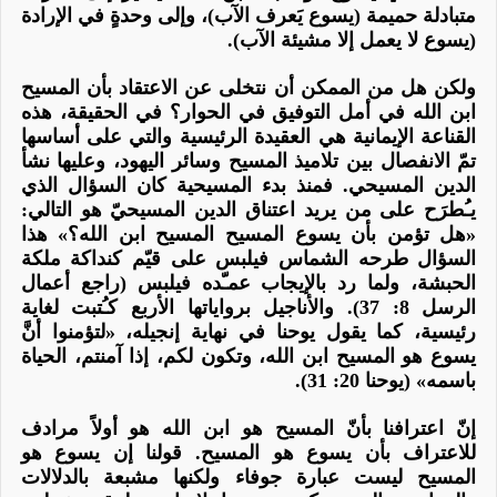
متبادلة حميمة
(يسوع يَعرف الآب)، وإلى
وحدةٍ في الإرادة
(يسوع لا
يعمل
إلا مشيئة الآب).
ولكن هل من الممكن أن نتخلى عن الاعتقاد بأن المسيح
ابن الله في أمل التوفيق في الحوار؟ في الحقيقة، هذه
القناعة الإيمانية هي العقيدة الرئيسية والتي على أساسها
تمّ الانفصال بين تلاميذ المسيح وسائر اليهود، وعليها نشأ
الدين المسيحي. فمنذ بدء المسيحية كان السؤال الذي
يـُطرَح على من يريد اعتناق الدين المسيحيّ هو التالي:
«هل تؤمن بأن يسوع المسيح المسيح ابن الله؟» هذا
السؤال طرحه الشماس فيلبس على قيّم كنداكة ملكة
الحبشة، ولما رد بالإيجاب عمـّده فيلبس (راجع أعمال
الرسل 8: 37). والأناجيل برواياتها الأربع كـُتبت لغاية
رئيسية، كما يقول يوحنا في نهاية إنجيله، «لتؤمنوا أنَّ
يسوع هو المسيح ابن الله، وتكون لكم، إذا آمنتم، الحياة
باسمه» (يوحنا 20: 31).
إنّ اعترافنا بأنّ المسيح هو ابن الله هو أولاً مرادف
للاعتراف بأن يسوع هو المسيح. قولنا إن يسوع هو
المسيح ليست عبارة جوفاء ولكنها مشبعة بالدلالات