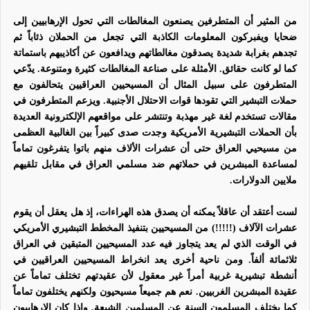
من المثير أن المتطرفين يصنعون المغالطات التي تحول الإرهابيين إلى
ضحايا ويفبركون المعلومات الكاذبة التي تجعل من الحملان ذئاباً ثم
تجدهم بغرابة شديدة يصدقون مغالطاتهم ويدافعون عن أكاذيبهم باستماتة
كما لو كانت حقائق. الأمثلة على صناعة المغالطات كثيرة ومتنوعة. يدّعي
المتطرفون على سبيل المثال أن المسيحيين العراقيين يتحالفون مع
حملات التبشير التي تقودها قوات الاحتلال الأجنبية. ويزعم المتطرفون في
مقالات تستخدم لغة غير مهذبة وتنتشر على مواقعهم الإلكترونية العديدة
بأن الحملات التبشيرية الأمريكية وجدت صدى كبيراً بين الغالبية العظمى
من مسيحيي العراق حتى أن عشرات الألاف منهم باتوا يتفرغون تماماً
لمساعدة المبشرين في حملاتهم ضد مسلمي العراق في مقابل تلقيهم
ملايين الدولارات.
لست أعتقد أن عاقلاً يمكنه أن يصدق هذه الهراءات، إذ هل يعقل أن يقوم
عشرات الآلاف (!!!!!) من المسيحيين بتنفيذ المخطط التبشيري الأمريكي
في الوقت الذي لم يعد يتجاوز فيه عدد المسيحيين المتبقين في العراق
ثلاثمائة ألفاً. ومن ناحية أخرى يعد انخراط المسيحيين العراقيين في
أنشطة تبشيرية غربية أمراً غير معقول لأن عقيدتهم تختلف تماماً عن
عقيدة المبشرين الغربيين. نعم هم جميعاً مسيحيون ولكنهم يختلفون تماماً
كما يختلف المسلمون السنة عن المسلمين الشيعة. وإذا كان الإرهابيون