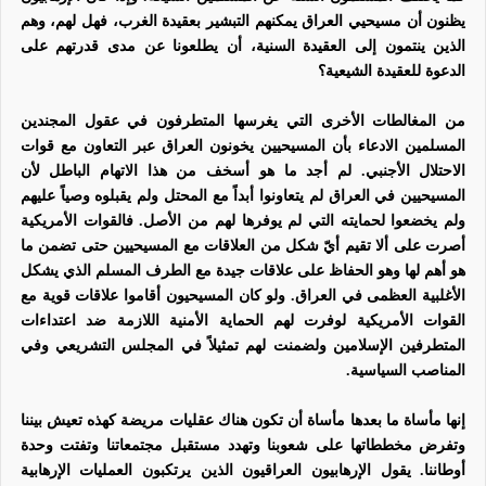
يظنون أن مسيحيي العراق يمكنهم التبشير بعقيدة الغرب، فهل لهم، وهم
الذين ينتمون إلى العقيدة السنية، أن يطلعونا عن مدى قدرتهم على
الدعوة للعقيدة الشيعية؟
من المغالطات الأخرى التي يغرسها المتطرفون في عقول المجندين
المسلمين الادعاء بأن المسيحيين يخونون العراق عبر التعاون مع قوات
الاحتلال الأجنبي. لم أجد ما هو أسخف من هذا الاتهام الباطل لأن
المسيحيين في العراق لم يتعاونوا أبداً مع المحتل ولم يقبلوه وصياً عليهم
ولم يخضعوا لحمايته التي لم يوفرها لهم من الأصل. فالقوات الأمريكية
أصرت على ألا تقيم أيّ شكل من العلاقات مع المسيحيين حتى تضمن ما
هو أهم لها وهو الحفاظ على علاقات جيدة مع الطرف المسلم الذي يشكل
الأغلبية العظمى في العراق. ولو كان المسيحيون أقاموا علاقات قوية مع
القوات الأمريكية لوفرت لهم الحماية الأمنية اللازمة ضد اعتداءات
المتطرفين الإسلامين ولضمنت لهم تمثيلاً في المجلس التشريعي وفي
المناصب السياسية.
إنها مأساة ما بعدها مأساة أن تكون هناك عقليات مريضة كهذه تعيش بيننا
وتفرض مخططاتها على شعوبنا وتهدد مستقبل مجتمعاتنا وتفتت وحدة
أوطاننا. يقول الإرهابيون العراقيون الذين يرتكبون العمليات الإرهابية