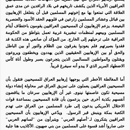
العراقيين الأبرياء الذين يكشف تاريخهم في بلاد الرافدين عن مدى عمق
العلاقة التي تمتعوا بها مع إخوتهم المسلمين قبل أن يتغلغل الإرهابيون
بين قبائل وعشائر المسلمين زارعين في قلوبهم الحقد الأسود والعنصرية
البغيضة. يزعم الإرهابيون أن المسيحيين العراقيين يقومون باختطاف أيتام
المسلمين وبيعهم لمنظمات تبشيرية غربية تعمل بتواطؤ من الحكومة
العراقية على ترحيلهم إلى الخارج. من المؤكد أن صانعي هذه الكذبة قد
فقدوا بصيرتهم فلم يعودوا يفرقون بين الظلام والنور أو بين الباطل
والحق أو بين الإرهابيين الحقيقيين الذين يهددون ويخطفون ويروعون
ويقتلون والمواطنين المسالمين الذين يتجرعون بصبر وطول أناة كأس
الاضطهاد المرير الذي لا يبدو أنه سيفرغ قريباً.
أما المغالطة الأخطر التي يوجهها إرهابيو العراق للمسيحيين فتقول بأن
المسيحيين العراقيين يعملون على تمزيق العراق عبر محاولة إنشاء دولة
مسيحية تكون عاصمتها نينوى. غير أن الإرهابيين سرعان ما يناقضون
أنفسهم بكذبة أخرى حين يزعمون بأن قادة المسيحيين بمساعدة قوات
الاحتلال الأمريكي يدعون إلى طرد المسلمين من العراق حتى تهدم
الكعبة بمكة وينبش قبر الرسول.
ويدّعي الإرهابيون بأن المسيحيين
العراقيين يتنكرون لـ"أصلهم العربي" ويتبرأون من "لسانهم العربي"
حتى صاروا أشد قسوة على المسلمين من بني صهيون. الأكاذيب هنا جلية