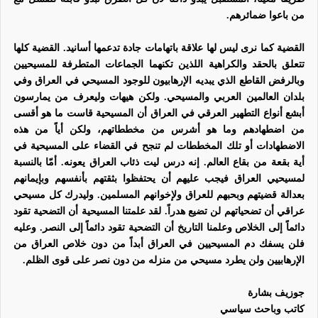
من باعوا ضمائرهم.
القضية كما نرى ليس لها علاقة باتهامات جادة تدعمها أسانيد. القضية كلها
تتعلق بالحقد والكراهية اللذين تكنهما الجماعات المتطرفة للمسيحيين
وبالرفض القاطع الذي يبديه الإرهابيون للوجود المسيحي في العراق وفي
بلدان العالمين العربي والمسيحي. ولكن هيهات وليعرف من يمارسون
أبشع أنواع التطهير العرقي في العراق أن المسيحية قاست ما هو أقسى
من اضطهادهم وما هو أشرس من مخططاتهم، ولكن أياً من هذه
الاضطهادات أو تلك المخططات لم تنجح في القضاء على المسيحية في
أية بقعة من بقاع العالم. إنه درس ليت ذئاب العراق يعونه. أمّا بالنسبة
لمسيحيي العراق فيجب عليهم أن يحتفظوا بثقتهم بأنفسهم وبإيمانهم
بعدالة قضيتهم وبحبهم للعراق ولإخوانهم المسلمين. وليدرك كل مسيحي
عراقي أن تضحياتهم لن تضيع هدراً. لقد علمتنا المسيحية أن التضحية تقود
دائماً إلى الخلاص وعلمنا التاريخ أن التضحية تقود دائماً إلى النصر. وعليه
فلن يسفك دم المسيحيين في العراق أبداً من دون خلاص العراق من
الإرهابيين ولن يطرد مسيحي من منزله من دون نصر على قوى الظلم.
جوزيف بشارة
كاتب وباحث سياسي