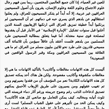
للعين غير العمياء، إذا كان جميع العالمين المختصين، ربما بمن فيهم رجال
علوم الاجتماع وعلوم اللغة وعلوم الإنسان، يقرون بأن أصول المسيحيين
العراقيين غير عربية، إلا أنه أبداً لم يتنكر المسيحيون للعراق، ولم يعلنوا
استقلالهم عن بلدهم الذي يسري حبه في دمائهم. ثم أن المسيحيين لم
يرتكبوا أبداً خطيئة تمزيق العراق التي ارتكبها الإرهابيون السنة الذين
أعلنوا قبل سنوات تشكيل "الإمارة الإسلامية" في الأنبار قبل أن يفقدوها
لمصلحة قوى سنية معتدلة. أما فيما يتعلق بمطالبة المسيحيين طرد
المسلمين من بلدهم فلست أعتقد بأن عاقلاً سيؤمن بأن ثلاثمائة ألف
مسيحي قادرون على طرد نحو ثلاثين مليون مسلم من العراق. ثم ما هي
العلاقة بين المسيحيين العراقيين ومكة وقبر الرسول الواقعين في
السعودية؟
أليست كل هذه الاتهامات مغالطات وأكاذيب؟ بالتأكيد الاتهامات ما هي إلا
مغالطات مكشوفة وأكاذيب مفضوحة. ولكن هل هناك أحد يمكنه تصديق
كل هذه الاتهامات الكاذبة؟ نعم من المؤسف أن من فقدوا بصيرتهم ومن
تم تغييب عقولهم ومن يسيرون على طريق الإرهاب الأحمق يمكنهم
تصديق ادعاءات الذئب رغم وضوح جريمته ورغم آثار دماء فريسته التي
تلوث أنيابه ومخالبه. كيف يمكن التعامل مع صانعي كل هذه الأكاذيب؟
وكيف يمكن الحد من تأثيرهم على عقول الشباب المسلم؟ لست أرى
طريقاً معيناً، المستقبل يبدو داكناً لأن كل الطرق تبدو قابلة للفشل مع