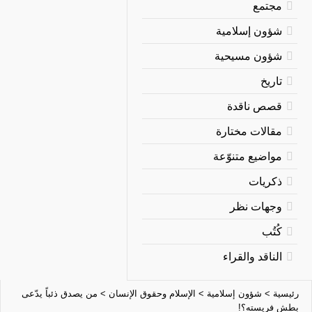
مجتمع
شؤون إسلامية
شؤون مسيحية
تاريخ
قصص ناقدة
مقالات مختارة
مواضيع متنوّعة
ذكريات
وجهات نظر
كُتُب
الناقد والقراء
رئيسية
>
شؤون إسلامية
>
الإسلام وحقوق الإنسان
>
من يصدق ذئباً يدّعى
بطش فريسته؟!