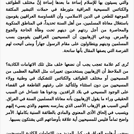
والتي يسيئون بها للإسلام إساءة ما بعدها إساءة إنّ مختلف الطوائف
والكنائس المسيحية العراقية متورطة في حملات التبشير المكثفة
الموجهة للطعن في الدين الاسلامي، وأن القساوسة العراقيين يقومون
باستغلال معاناة المسلمين، من أهل السنة تحديداً، في المناطق المنكوبة
والمحاصرة من أجل ردتهم عن دينهم تحت وطأة الحاجة والجوع
والمرض. ويدعي الإرهابيون أن المسيحيين العراقيين يقومون بسب
المسلمين ودينهم ويتطاولون على مقام الرسول جهاراُ ومتى أتيحت لهم
الفرصة التي يصفها المقال بأنها سانحة.
تُرى كم علامة تعجب يجب أن نضعها خلف مثل تلك الاتهامات الكاذبة؟
من الملاحظ أن الإرهابيين يستخدمون تعبيرات مثل الغالبية العظمى من
المسيحيين أو مختلف الطوائف والكنائس للتشكيك في وطنية وولاء
المسيحيين من دون استثناء وللتأكيد على رغبتهم القاطعة في القضاء
على الوجود المسيحي في بلاد الرافدين. ودعونا هنا نتساءل عن السبب
الحقيقي وراء ما يقول الإرهابيون بأنه معاناة المسلمين السنة في العراق.
أليس السبب هو الإرهاب الأعمى الذي يمارسه بعضهم والذي يسيء إليهم
ويتسبب في إلحاق الأذى المعنوي والمادي بالطائفة السنية بكاملها. الأمر
واضح تماماً فليس للمسيحيين أية علاقة بأوضاعهم التي يشتكون بسببها.
يمضي أرهابيو العراق في كيل المزيد من الاتهامات الكاذبة للمسيحيين