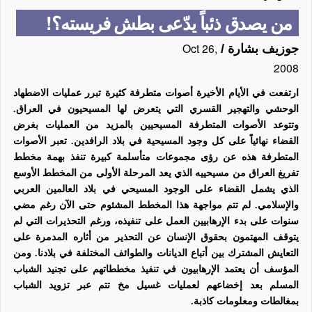
من يصدق ذئباً يدّعى بطش فريسته؟!
Oct 26,
جوزيف بشارة
/
2008
ارتفعت في الأيام الأخيرة أصوات متطرفة كثيرة تبرر عمليات الاضطهاد
الوحشي والتهجير القسري التي يتعرض لها المسيحيون في العراق.
وتتوعد الأصوات المتطرفة المسيحيين بالمزيد من العمليات بغرض
القضاء نهائياً على كل وجود المسيحية في بلاد الرافدين. تعبر الأصوات
المتطرفة هذه عن رؤى مجموعات متأسلمة كبيرة تنفذ بهمة مخطط
تفريغ العراق من مسيحييه الذي يعد المرحلة الأولى من المخطط الأوسع
الذي يشمل القضاء على الوجود المسيحي في بلاد العالمين العربي
والإسلامي. لم تتم مواجهة هذا المخطط المشئوم حتى الآن رغم مضي
سنوات على بدء الإرهابيين العمل على تنفيذه، ورغم التحذيرات التي لم
يتوقف المهتمون بحقوق الإنسان عن التحذير من أثاره المدمرة على
التعايش المشترك بين أتباع الديانات والطوائف المختلفة في بلادنا. ومن
المؤسف أن يعتمد الإرهابيون في تنفيذ مخططاتهم على تجنيد الشباب
المسلم بعد إخضاعهم لعمليات غسيل مخ تتم عبر تزويد الشباب
بمغالطات ومعلومات كاذبة.